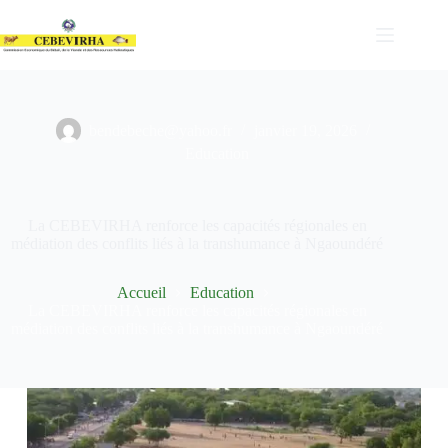
bendebeche@yahoo.fr
janvier 19, 2026
Education
La CEBEVIRHA renforce les capacités régionales en
médiation des conflits liés à la transhumance à Ngaoundéré
Accueil
Education
La CEBEVIRHA renforce les capacités régionales en
médiation des conflits liés à la transhumance à Ngaoundéré