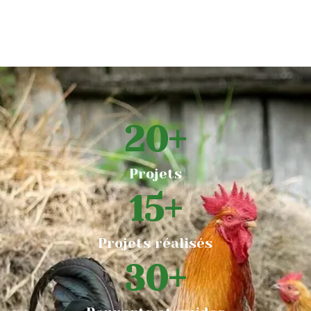
20
+
Projets
15
+
Projets réalisés
30
+