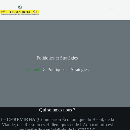
Politiques et Stratégies
Accueil
Politiques et Stratégies
Qui sommes nous ?
Le
CEBEVIRHA
(Commission Économique du Bétail, de la
Viande, des Ressources Halieutiques et de l’Aquaculture) est
une
institution spécialisée de la CEMAC
.