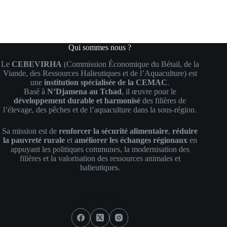
Qui sommes nous ?
Le
CEBEVIRHA
(Commission Économique du Bétail, de la
Viande, des Ressources Halieutiques et de l’Aquaculture) est
une
institution spécialisée de la CEMAC
.
Basé à
N’Djamena au Tchad
, il œuvre pour le
développement durable et harmonisé
des filières de
l’élevage, des pêches et de l’aquaculture dans la sous-région.
Sa mission est de
renforcer la sécurité alimentaire
,
réduire
la pauvreté rurale
et
améliorer les échanges régionaux
en
appuyant les politiques communes, la modernisation des
filières et la valorisation des ressources animales et
halieutiques.
Social Icons