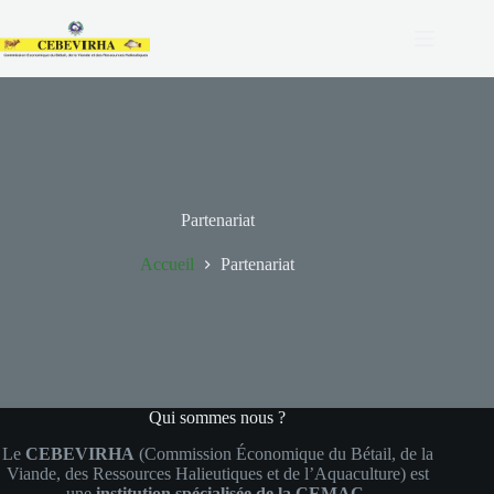
Partenariat
Accueil
Partenariat
Qui sommes nous ?
Le
CEBEVIRHA
(Commission Économique du Bétail, de la
Viande, des Ressources Halieutiques et de l’Aquaculture) est
une
institution spécialisée de la CEMAC
.