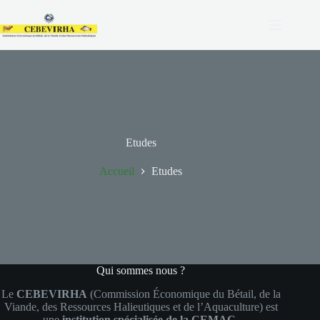
Etudes
Accueil
Etudes
Qui sommes nous ?
Le
CEBEVIRHA
(Commission Économique du Bétail, de la
Viande, des Ressources Halieutiques et de l’Aquaculture) est
une
institution spécialisée de la CEMAC
.